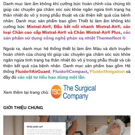
Danh mục làm ấm không khí cưỡng bức hoàn chỉnh của chúng tôi
giúp các chuyên gia chăm sóc sức khỏe ngăn ngừa tình trạng hạ
thân nhiệt do vô ý trong phẫu thuật và cải thiện kết quả của bệnh
nhân. Danh mục sản phẩm bao gồm Thiết bị làm ấm không khí
cưỡng bức
Mistral-Air®, Đầu kết nối nhanh Mistral-Air®, các
loại Chăn cao cấp Mistral-Air® và Chăn Mistral-Air® Plus
,
các
sản phẩm sử dụng công nghệ phản xạ nhiệt Thermoflect ®
Ngoài ra, danh mục hệ thống thiết bị làm ấm Máu và dịch truyền
hoàn chỉnh của chúng tôi giúp các chuyên gia chăm sóc sức khỏe
ngăn ngừa tình trạng hạ thân nhiệt do vô ý trong phẫu thuật và cải
thiện kết quả của bệnh nhân. Danh mục sản phẩm bao gồm Hệ
thống
Fluido®AirGuard
,
Fluido®Compact
,
Fluido®Irrigation
và
đầy đủ
các vật tư tiêu hao dùng một lần
.
Xem thêm tại trang chủ:
GIỚI THIỆU CHUNG