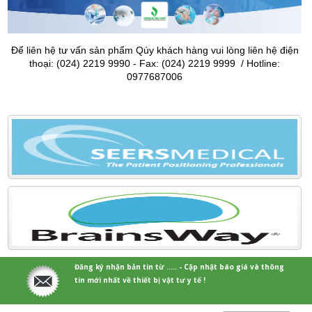
Để liên hệ tư vấn sản phẩm Qúy khách hàng vui lòng liên hệ điện
thoại: (024) 2219 9990 - Fax: (024) 2219 9999 / Hotline:
0977687006
Đăng ký nhận bản tin từ ..... - Cập nhật báo giá và thông
tin mới nhất về thiết bị vật tư y tế !