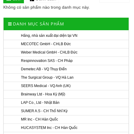
Không có sản phẩm nào trong danh mục này.
DANH MỤC SẢN PHẨM
Hãng, nhà sản xuất đại diện tại VN
MECOTEC GmbH - CHLB Đức
Weber Medical GmbH - CHLB Đức
Respinnovation SAS - CH Pháp
Demetec AB - VQ Thụy Điển
The Surgical Group - VQ Hà Lan
SEERS Medical - VQ Anh (UK)
Brainway Ltd - Hoa Kỳ (Mỹ)
LAP Co., Ltd - Nhật Bản
SUMER A.S - CH Thổ Nhĩ Kỳ
MR Inc - CH Hàn Quốc
HUCASYSTEM Inc - CH Hàn Quốc