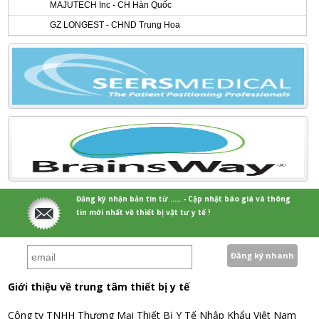
MAJUTECH Inc - CH Hàn Quốc
GZ LONGEST - CHND Trung Hoa
Đăng ký nhận bản tin từ ..... - Cập nhật báo giá và thông
tin mới nhất về thiết bị vật tư y tế !
Giới thiệu về trung tâm thiết bị y tế
Công ty TNHH Thương Mại Thiết Bị Y Tế Nhập Khẩu Việt Nam