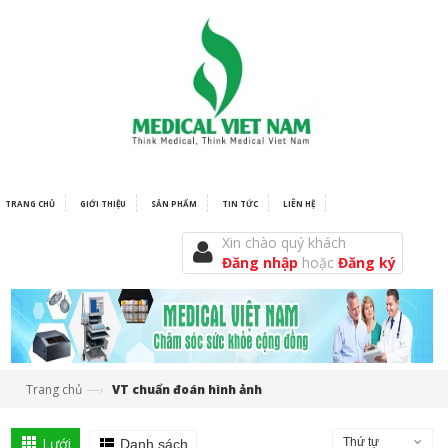
TRANG CHỦ
GIỚI THIỆU
SẢN PHẨM
TIN TỨC
LIÊN HỆ
Xin chào quý khách
Đăng nhập
hoặc
Đăng ký
—›
Trang chủ
VT chuẩn đoán hình ảnh
Lưới
Thứ tự
Danh sách