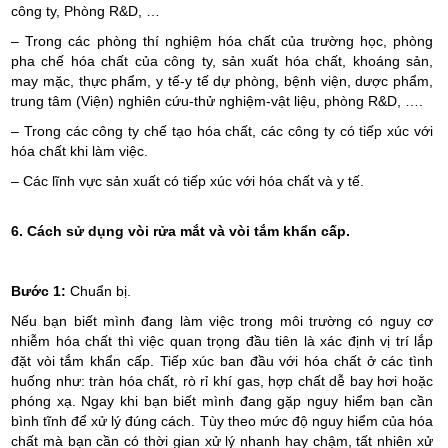
công ty, Phòng R&D, …
– Trong các phòng thí nghiệm hóa chất của trường học, phòng
pha chế hóa chất của công ty, sản xuất hóa chất, khoáng sản,
may mặc, thực phẩm, y tế-y tế dự phòng, bệnh viện, dược phẩm,
trung tâm (Viện) nghiên cứu-thử nghiệm-vật liệu, phòng R&D, ….
– Trong các công ty chế tạo hóa chất, các công ty có tiếp xúc với
hóa chất khi làm việc.
– Các lĩnh vực sản xuất có tiếp xúc với hóa chất và y tế.
6. Cách sử dụng vòi rửa mắt và vòi tắm khẩn cấp.
Bước 1:
Chuẩn bị.
Nếu bạn biết mình đang làm việc trong môi trường có nguy cơ
nhiễm hóa chất thì việc quan trọng đầu tiên là xác định vị trí lắp
đặt vòi tắm khẩn cấp. Tiếp xúc ban đầu với hóa chất ở các tình
huống như: tràn hóa chất, rò rỉ khí gas, hợp chất dễ bay hơi hoặc
phóng xạ. Ngay khi bạn biết mình đang gặp nguy hiểm bạn cần
bình tĩnh để xử lý đúng cách. Tùy theo mức độ nguy hiểm của hóa
chất mà bạn cần có thời gian xử lý nhanh hay chậm, tất nhiên xử