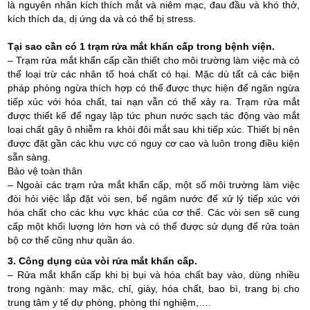
là nguyên nhân kích thích mắt và niêm mạc, đau đầu và khó thở,
kích thích da, dị ứng da và có thể bị stress.
Tại sao cần có 1 trạm rửa mắt khẩn cấp trong bệnh viện.
– Trạm rửa mắt khẩn cấp cần thiết cho môi trường làm việc mà có
thể loại trừ các nhân tố hoá chất có hại. Mặc dù tất cả các biện
pháp phòng ngừa thích hợp có thể được thực hiện để ngăn ngừa
tiếp xúc với hóa chất, tai nạn vẫn có thể xảy ra. Trạm rửa mắt
được thiết kế để ngay lập tức phun nước sạch tác động vào mắt
loại chất gây ô nhiễm ra khỏi đôi mắt sau khi tiếp xúc. Thiết bị nên
được đặt gần các khu vực có nguy cơ cao và luôn trong điều kiện
sẵn sàng.
Bảo vệ toàn thân
– Ngoài các trạm rửa mắt khẩn cấp, một số môi trường làm việc
đòi hỏi việc lắp đặt vòi sen, bể ngâm nước để xử lý tiếp xúc với
hóa chất cho các khu vực khác của cơ thể. Các vòi sen sẽ cung
cấp một khối lượng lớn hơn và có thể được sử dụng để rửa toàn
bộ cơ thể cũng như quần áo.
3. Công dụng của vòi rửa mắt khẩn cấp.
– Rửa mắt khẩn cấp khi bị bụi và hóa chất bay vào, dùng nhiều
trong ngành: may mặc, chỉ, giày, hóa chất, bao bì, trang bị cho
trung tâm y tế dự phòng, phòng thí nghiệm,….