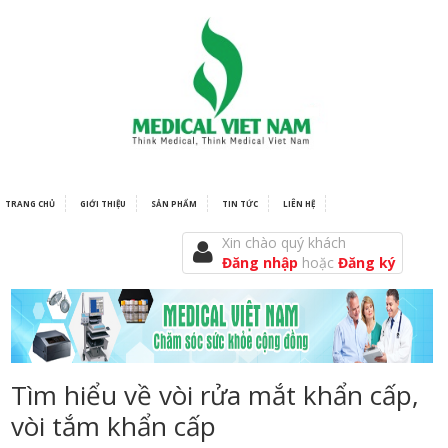
TRANG CHỦ
GIỚI THIỆU
SẢN PHẨM
TIN TỨC
LIÊN HỆ
Xin chào quý khách
Đăng nhập
hoặc
Đăng ký
Tìm hiểu về vòi rửa mắt khẩn cấp,
vòi tắm khẩn cấp