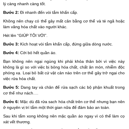
lý càng nhanh càng tốt.
Bước 2:
Đi nhanh đến vòi tắm khẩn cấp.
Không nên chạy có thể gây mất cân bằng cơ thể và té ngã hoặc
làm văng hóa chất vào người khác.
Hét lên “GIÚP TÔI VỚI”.
Bước 3:
Kích hoạt vòi tắm khẩn cấp, đứng giữa dòng nước.
Bước 4:
Cởi bỏ hết quần áo.
Bạn không nên ngại ngùng khi phải khỏa thân bởi vì việc này
không là gì so với việc bị bỏng hóa chất, chất ăn mòn, nhiễm độc
phóng xạ. Loại bỏ bất cứ vật cản nào trên cơ thể gây trở ngại cho
việc rửa hóa chất.
Bước 5:
Dang tay và chân để rửa sạch các bộ phận khuất trong
cơ thể như nách….
Bước 6:
Mặc dù đã rửa sach hóa chất trên cơ thể nhưng bạn nên
ở nguyên vị trí tắm một thời gian nữa để đảm bảo an toàn.
Sau khi tắm xong không nên mặc quần áo ngay vì có thể làm cọ
xát vết thương.