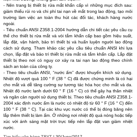
- Nên trang bị thiết bị rửa mắt khẩn cấp vì những mục đích sau:
giảm thiểu rủi ro và chi phí tai nạn về mắt trong lao động, tạo môi
trường làm việc an toàn thu hút các đối tác, khách hàng nước
ngoài.
- Tiêu chuẩn ANSI Z358.1-2004 hướng dẫn chi tiết các yêu cầu cụ
thể cho thiết bị rửa mắt và vòi tắm khẩn cấp bao gồm hiệu suất,
lắp đặt, vận hành, bảo trì thiết bị và huấn luyện người lao động
cách sử dụng. Tham khảo các yêu cầu tiêu chuẩn ANSI khi lựa
chọn, lắp đặt và bảo trì thiết bị rửa mắt và tắm khẩn cấp. Lắp đặt
thiết bị theo nơi có nguy cơ xảy ra tai nạn lao động theo chính
sách an toàn của công ty.
- Theo tiêu chuẩn ANSI, “nước ấm” được khuyến khích sử dụng.
Nhiệt độ vượt quá 100 ° F (38 ° C) đã được chứng minh là có hại
cho mắt và dễ tăng cường sự tương tác hóa học cho mắt và da.
Nhiệt độ nước lạnh dưới 60 ° F (16 ° C) có thể gây hạ thân nhiệt
và ngăn cản người sử dụng thiết bị. Theo tiêu chuẩn ANSI Z358.1-
2004 xác định nước ấm là nước có nhiệt độ từ 60 ° F (16 ° C) đến
100 ° F (38 ° C). Tại các khu vực nước có thể bị đóng băng nên
lắp thêm thiết bị làm ấm. Ở những nơi nhiệt độ quá nóng hoặc tiếp
xúc với ánh sáng mặt trời trực tiếp nên lắp đặt van giảm nhiệt
nước.
Tìm hiểu vận hàng TBYT
|
30/June/2017