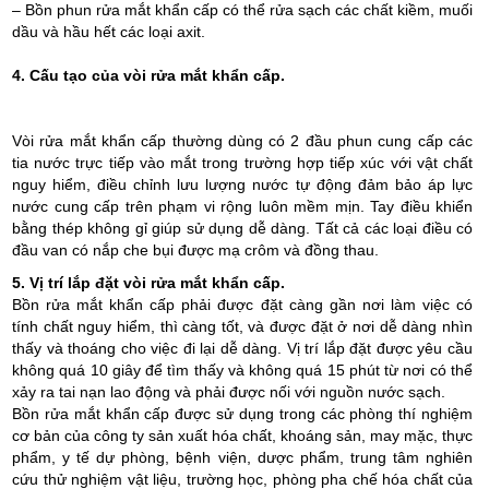
– Bồn phun rửa mắt khẩn cấp có thể rửa sạch các chất kiềm, muối
dầu và hầu hết các loại axit.
4. Cấu tạo của vòi rửa mắt khẩn cấp.
Vòi rửa mắt khẩn cấp thường dùng có 2 đầu phun cung cấp các
tia nước trực tiếp vào mắt trong trường hợp tiếp xúc với vật chất
nguy hiểm, điều chỉnh lưu lượng nước tự động đảm bảo áp lực
nước cung cấp trên phạm vi rộng luôn mềm mịn. Tay điều khiển
bằng thép không gỉ giúp sử dụng dễ dàng. Tất cả các loại điều có
đầu van có nắp che bụi được mạ crôm và đồng thau.
5. Vị trí lắp đặt vòi rửa mắt khẩn cấp.
Bồn rửa mắt khẩn cấp phải được đặt càng gần nơi làm việc có
tính chất nguy hiểm, thì càng tốt, và được đặt ở nơi dễ dàng nhìn
thấy và thoáng cho việc đi lại dễ dàng. Vị trí lắp đặt được yêu cầu
không quá 10 giây để tìm thấy và không quá 15 phút từ nơi có thể
xảy ra tai nạn lao động và phải được nối với nguồn nước sạch.
Bồn rửa mắt khẩn cấp được sử dụng trong các phòng thí nghiệm
cơ bản của công ty sản xuất hóa chất, khoáng sản, may mặc, thực
phẩm, y tế dự phòng, bệnh viện, dược phẩm, trung tâm nghiên
cứu thử nghiệm vật liệu, trường học, phòng pha chế hóa chất của