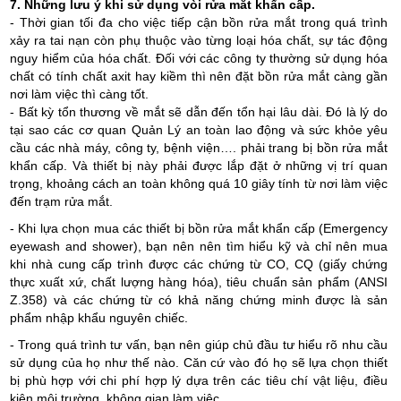
7. Những lưu ý khi sử dụng vòi rửa mắt khẩn cấp.
- Thời gian tối đa cho việc tiếp cận bồn rửa mắt trong quá trình
xảy ra tai nạn còn phụ thuộc vào từng loại hóa chất, sự tác động
nguy hiểm của hóa chất. Đối với các công ty thường sử dụng hóa
chất có tính chất axit hay kiềm thì nên đặt bồn rửa mắt càng gần
nơi làm việc thì càng tốt.
- Bất kỳ tổn thương về mắt sẽ dẫn đến tổn hại lâu dài. Đó là lý do
tại sao các cơ quan Quản Lý an toàn lao động và sức khỏe yêu
cầu các nhà máy, công ty, bệnh viện…. phải trang bị bồn rửa mắt
khẩn cấp. Và thiết bị này phải được lắp đặt ở những vị trí quan
trọng, khoảng cách an toàn không quá 10 giây tính từ nơi làm việc
đến trạm rửa mắt.
- Khi lựa chọn mua các thiết bị bồn rửa mắt khẩn cấp (Emergency
eyewash and shower), bạn nên nên tìm hiểu kỹ và chỉ nên mua
khi nhà cung cấp trình được các chứng từ CO, CQ (giấy chứng
thực xuất xứ, chất lượng hàng hóa), tiêu chuẩn sản phẩm (ANSI
Z.358) và các chứng từ có khả năng chứng minh được là sản
phẩm nhập khẩu nguyên chiếc.
- Trong quá trình tư vấn, bạn nên giúp chủ đầu tư hiểu rõ nhu cầu
sử dụng của họ như thế nào. Căn cứ vào đó họ sẽ lựa chọn thiết
bị phù hợp với chi phí hợp lý dựa trên các tiêu chí vật liệu, điều
kiện môi trường, không gian làm việc….