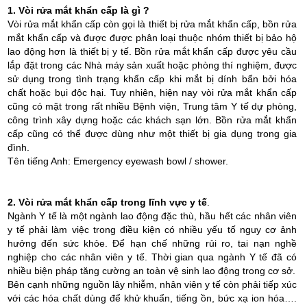
1. Vòi rửa mắt khẩn cấp là gì ?
Vòi rửa mắt khẩn cấp còn gọi là thiết bị rửa mắt khẩn cấp, bồn rửa
mắt khẩn cấp và được được phân loại thuộc nhóm thiết bị bảo hộ
lao động hơn là thiết bị y tế. Bồn rửa mắt khẩn cấp được yêu cầu
lắp đặt trong các Nhà máy sản xuất hoặc phòng thí nghiệm, được
sử dụng trong tình trạng khẩn cấp khi mắt bị dính bẩn bởi hóa
chất hoặc bụi độc hại. Tuy nhiên, hiện nay vòi rửa mắt khẩn cấp
cũng có mặt trong rất nhiều Bệnh viện, Trung tâm Y tế dự phòng,
công trình xây dựng hoặc các khách sạn lớn. Bồn rửa mắt khẩn
cấp cũng có thể được dùng như một thiết bị gia dụng trong gia
đình.
Tên tiếng Anh: Emergency eyewash bowl / shower.
2. Vòi rửa mắt khẩn cấp trong lĩnh vực y tế
.
Ngành Y tế là một ngành lao động đặc thù, hầu hết các nhân viên
y tế phải làm việc trong điều kiện có nhiều yếu tố nguy cơ ảnh
hưởng đến sức khỏe. Để hạn chế những rủi ro, tai nạn nghề
nghiệp cho các nhân viên y tế. Thời gian qua ngành Y tế đã có
nhiều biện pháp tăng cường an toàn vệ sinh lao động trong cơ sở.
Bên cạnh những nguồn lây nhiễm, nhân viên y tế còn phải tiếp xúc
với các hóa chất dùng để khử khuẩn, tiếng ồn, bức xạ ion hóa….