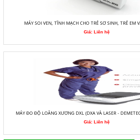
MÁY SOI VEN, TĨNH MẠCH CHO TRẺ SƠ SINH, TRẺ EM 
Giá: Liên hệ
MÁY ĐO ĐỘ LOÃNG XƯƠNG DXL (DXA VÀ LASER - DEMETEC
Giá: Liên hệ