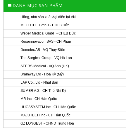
DANH MỤC SẢN PHẨM
Hãng, nhà sản xuất đại diện tại VN
MECOTEC GmbH - CHLB Đức
Weber Medical GmbH - CHLB Đức
Respinnovation SAS - CH Pháp
Demetec AB - VQ Thụy Điển
The Surgical Group - VQ Hà Lan
SEERS Medical - VQ Anh (UK)
Brainway Ltd - Hoa Kỳ (Mỹ)
LAP Co., Ltd - Nhật Bản
SUMER A.S - CH Thổ Nhĩ Kỳ
MR Inc - CH Hàn Quốc
HUCASYSTEM Inc - CH Hàn Quốc
MAJUTECH Inc - CH Hàn Quốc
GZ LONGEST - CHND Trung Hoa