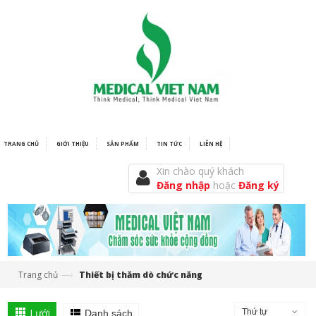
TRANG CHỦ
GIỚI THIỆU
SẢN PHẨM
TIN TỨC
LIÊN HỆ
Xin chào quý khách
Đăng nhập
hoặc
Đăng ký
—›
Trang chủ
Thiết bị thăm dò chức năng
Lưới
Thứ tự
Danh sách