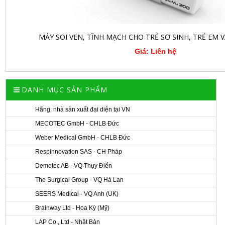
MÁY SOI VEN, TĨNH MẠCH CHO TRẺ SƠ SINH, TRẺ EM 
Giá: Liên hệ
DANH MỤC SẢN PHẨM
Hãng, nhà sản xuất đại diện tại VN
MECOTEC GmbH - CHLB Đức
Weber Medical GmbH - CHLB Đức
Respinnovation SAS - CH Pháp
Demetec AB - VQ Thụy Điển
The Surgical Group - VQ Hà Lan
SEERS Medical - VQ Anh (UK)
Brainway Ltd - Hoa Kỳ (Mỹ)
LAP Co., Ltd - Nhật Bản