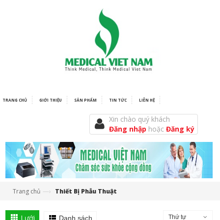
TRANG CHỦ
GIỚI THIỆU
SẢN PHẨM
TIN TỨC
LIÊN HỆ
Xin chào quý khách
Đăng nhập
hoặc
Đăng ký
—›
Trang chủ
Thiết Bị Phẫu Thuật
Lưới
Thứ tự
Danh sách