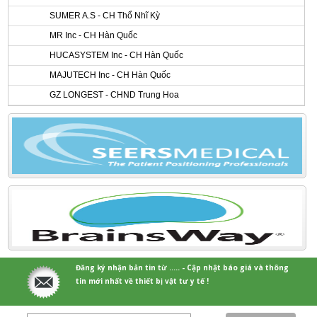
SUMER A.S - CH Thổ Nhĩ Kỳ
MR Inc - CH Hàn Quốc
HUCASYSTEM Inc - CH Hàn Quốc
MAJUTECH Inc - CH Hàn Quốc
GZ LONGEST - CHND Trung Hoa
Đăng ký nhận bản tin từ ..... - Cập nhật báo giá và thông
tin mới nhất về thiết bị vật tư y tế !