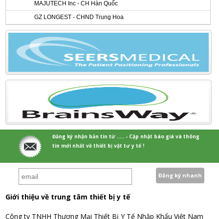
MAJUTECH Inc - CH Hàn Quốc
GZ LONGEST - CHND Trung Hoa
Đăng ký nhận bản tin từ ..... - Cập nhật báo giá và thông
tin mới nhất về thiết bị vật tư y tế !
Giới thiệu về trung tâm thiết bị y tế
Công ty TNHH Thương Mại Thiết Bị Y Tế Nhập Khẩu Việt Nam