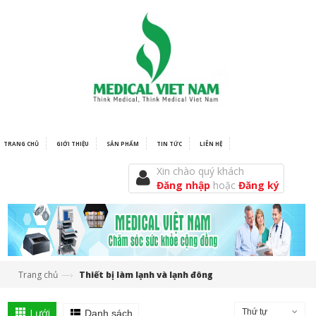
TRANG CHỦ
GIỚI THIỆU
SẢN PHẨM
TIN TỨC
LIÊN HỆ
Xin chào quý khách
Đăng nhập
hoặc
Đăng ký
—›
Trang chủ
Thiết bị làm lạnh và lạnh đông
Lưới
Thứ tự
Danh sách