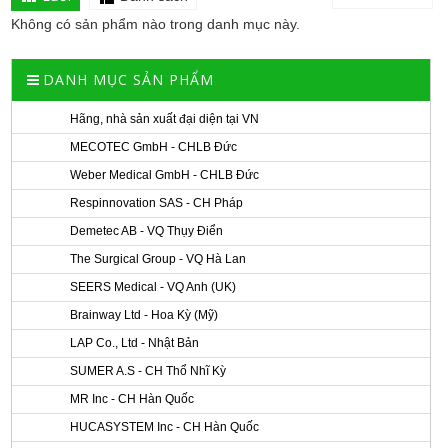
Không có sản phẩm nào trong danh mục này.
DANH MỤC SẢN PHẨM
Hãng, nhà sản xuất đại diện tại VN
MECOTEC GmbH - CHLB Đức
Weber Medical GmbH - CHLB Đức
Respinnovation SAS - CH Pháp
Demetec AB - VQ Thụy Điển
The Surgical Group - VQ Hà Lan
SEERS Medical - VQ Anh (UK)
Brainway Ltd - Hoa Kỳ (Mỹ)
LAP Co., Ltd - Nhật Bản
SUMER A.S - CH Thổ Nhĩ Kỳ
MR Inc - CH Hàn Quốc
HUCASYSTEM Inc - CH Hàn Quốc