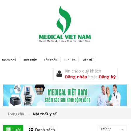
TRANG CHỦ
GIỚI THIỆU
SẢN PHẨM
TIN TỨC
LIÊN HỆ
Xin chào quý khách
Đăng nhập
hoặc
Đăng ký
—›
Trang chủ
Nội thất y tế
Lưới
Thứ tự
Danh sách