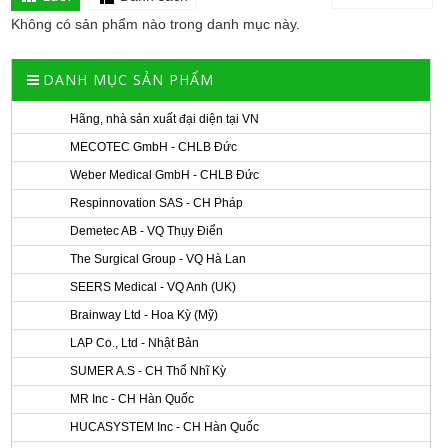
Không có sản phẩm nào trong danh mục này.
DANH MỤC SẢN PHẨM
Hãng, nhà sản xuất đại diện tại VN
MECOTEC GmbH - CHLB Đức
Weber Medical GmbH - CHLB Đức
Respinnovation SAS - CH Pháp
Demetec AB - VQ Thụy Điển
The Surgical Group - VQ Hà Lan
SEERS Medical - VQ Anh (UK)
Brainway Ltd - Hoa Kỳ (Mỹ)
LAP Co., Ltd - Nhật Bản
SUMER A.S - CH Thổ Nhĩ Kỳ
MR Inc - CH Hàn Quốc
HUCASYSTEM Inc - CH Hàn Quốc