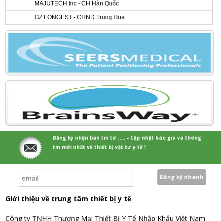
MAJUTECH Inc - CH Hàn Quốc
GZ LONGEST - CHND Trung Hoa
Đăng ký nhận bản tin từ ..... - Cập nhật báo giá và thông
tin mới nhất về thiết bị vật tư y tế !
Giới thiệu về trung tâm thiết bị y tế
Công ty TNHH Thương Mại Thiết Bị Y Tế Nhập Khẩu Việt Nam