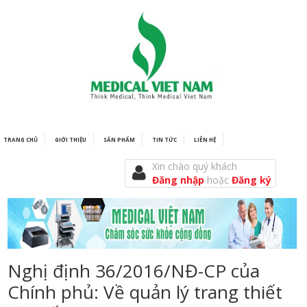
TRANG CHỦ
GIỚI THIỆU
SẢN PHẨM
TIN TỨC
LIÊN HỆ
Xin chào quý khách
Đăng nhập
hoặc
Đăng ký
Nghị định 36/2016/NĐ-CP của
Chính phủ: Về quản lý trang thiết