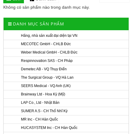
Không có sản phẩm nào trong danh mục này.
DANH MỤC SẢN PHẨM
Hãng, nhà sản xuất đại diện tại VN
MECOTEC GmbH - CHLB Đức
Weber Medical GmbH - CHLB Đức
Respinnovation SAS - CH Pháp
Demetec AB - VQ Thụy Điển
The Surgical Group - VQ Hà Lan
SEERS Medical - VQ Anh (UK)
Brainway Ltd - Hoa Kỳ (Mỹ)
LAP Co., Ltd - Nhật Bản
SUMER A.S - CH Thổ Nhĩ Kỳ
MR Inc - CH Hàn Quốc
HUCASYSTEM Inc - CH Hàn Quốc