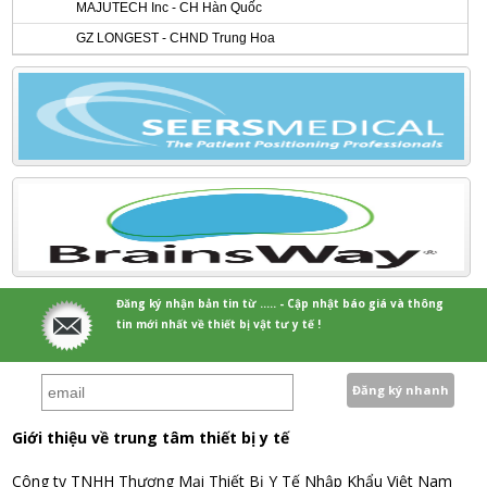
MAJUTECH Inc - CH Hàn Quốc
GZ LONGEST - CHND Trung Hoa
Đăng ký nhận bản tin từ ..... - Cập nhật báo giá và thông
tin mới nhất về thiết bị vật tư y tế !
Giới thiệu về trung tâm thiết bị y tế
Công ty TNHH Thương Mại Thiết Bị Y Tế Nhập Khẩu Việt Nam