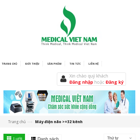
TRANG CHỦ
GIỚI THIỆU
SẢN PHẨM
TIN TỨC
LIÊN HỆ
Xin chào quý khách
Đăng nhập
hoặc
Đăng ký
—›
Trang chủ
Máy điện não >=32 kênh
Lưới
Thứ tự
Danh sách