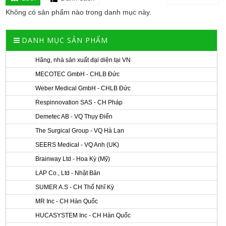
Không có sản phẩm nào trong danh mục này.
DANH MỤC SẢN PHẨM
Hãng, nhà sản xuất đại diện tại VN
MECOTEC GmbH - CHLB Đức
Weber Medical GmbH - CHLB Đức
Respinnovation SAS - CH Pháp
Demetec AB - VQ Thụy Điển
The Surgical Group - VQ Hà Lan
SEERS Medical - VQ Anh (UK)
Brainway Ltd - Hoa Kỳ (Mỹ)
LAP Co., Ltd - Nhật Bản
SUMER A.S - CH Thổ Nhĩ Kỳ
MR Inc - CH Hàn Quốc
HUCASYSTEM Inc - CH Hàn Quốc