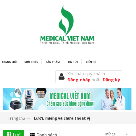
TRANG CHỦ
GIỚI THIỆU
SẢN PHẨM
TIN TỨC
LIÊN HỆ
Xin chào quý khách
Đăng nhập
hoặc
Đăng ký
—›
Trang chủ
Lưới, miếng và chữa thoát vị
Lưới
Thứ tự
Danh sách