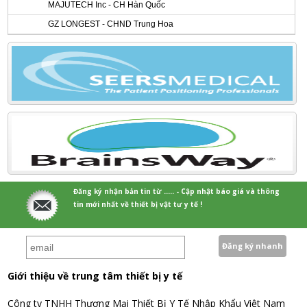
MAJUTECH Inc - CH Hàn Quốc
GZ LONGEST - CHND Trung Hoa
Đăng ký nhận bản tin từ ..... - Cập nhật báo giá và thông
tin mới nhất về thiết bị vật tư y tế !
Giới thiệu về trung tâm thiết bị y tế
Công ty TNHH Thương Mại Thiết Bị Y Tế Nhập Khẩu Việt Nam