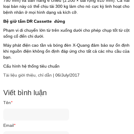
750 mm) và bàn nâng 6 chiều (2.200 × dài rộng 810 mm). Cả hai
loại bàn này có thể chịu tải 300 kg làm cho nó cực kỳ linh hoạt cho
bệnh nhân ở mọi hình dạng và kích cỡ.
Bệ giữ tấm DR Cassette đứng
Phạm vi di chuyển lớn từ trên xuống dưới cho phép chụp tốt từ cột
sống cổ đến chi dưới.
Máy phát điện cao tần và bóng đèn X-Quang đảm bảo sự ổn định
khi nguồn điện không ổn định đáp ứng cho tất cả các nhu cầu của
bạn.
Cấu hình hệ thống tiêu chuẩn
Tài liệu giới thiệu, chỉ dẫn
|
06/July/2017
Viết bình luận
Tên
*
Email
*