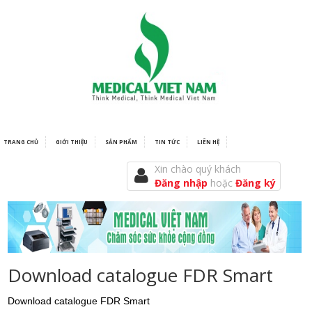
TRANG CHỦ
GIỚI THIỆU
SẢN PHẨM
TIN TỨC
LIÊN HỆ
Xin chào quý khách
Đăng nhập
hoặc
Đăng ký
Download catalogue FDR Smart
Download catalogue FDR Smart