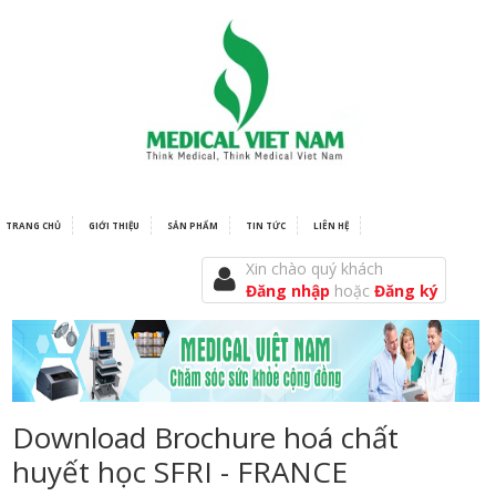
TRANG CHỦ
GIỚI THIỆU
SẢN PHẨM
TIN TỨC
LIÊN HỆ
Xin chào quý khách
Đăng nhập
hoặc
Đăng ký
Download Brochure hoá chất
huyết học SFRI - FRANCE