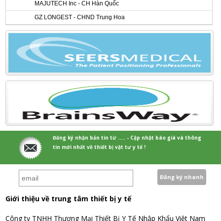
MAJUTECH Inc - CH Hàn Quốc
GZ LONGEST - CHND Trung Hoa
Đăng ký nhận bản tin từ ..... - Cập nhật báo giá và thông
tin mới nhất về thiết bị vật tư y tế !
Giới thiệu về trung tâm thiết bị y tế
Công ty TNHH Thương Mại Thiết Bị Y Tế Nhập Khẩu Việt Nam