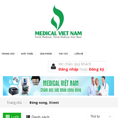
TRANG CHỦ
GIỚI THIỆU
SẢN PHẨM
TIN TỨC
LIÊN HỆ
Xin chào quý khách
Đăng nhập
hoặc
Đăng ký
—›
Trang chủ
Bóng nong, Stent
Lưới
Thứ tự
Danh sách