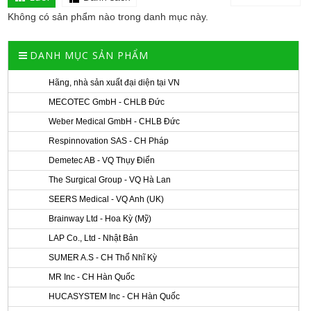
Không có sản phẩm nào trong danh mục này.
DANH MỤC SẢN PHẨM
Hãng, nhà sản xuất đại diện tại VN
MECOTEC GmbH - CHLB Đức
Weber Medical GmbH - CHLB Đức
Respinnovation SAS - CH Pháp
Demetec AB - VQ Thụy Điển
The Surgical Group - VQ Hà Lan
SEERS Medical - VQ Anh (UK)
Brainway Ltd - Hoa Kỳ (Mỹ)
LAP Co., Ltd - Nhật Bản
SUMER A.S - CH Thổ Nhĩ Kỳ
MR Inc - CH Hàn Quốc
HUCASYSTEM Inc - CH Hàn Quốc