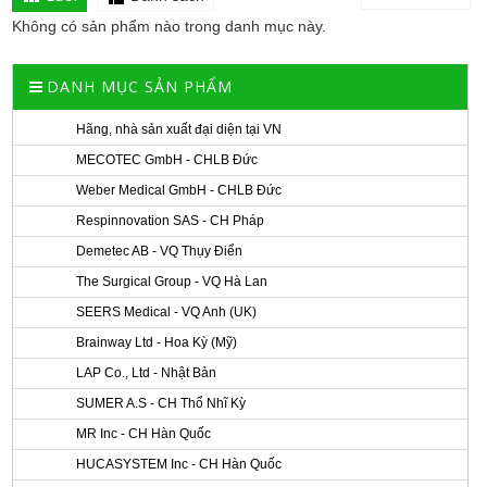
Không có sản phẩm nào trong danh mục này.
DANH MỤC SẢN PHẨM
Hãng, nhà sản xuất đại diện tại VN
MECOTEC GmbH - CHLB Đức
Weber Medical GmbH - CHLB Đức
Respinnovation SAS - CH Pháp
Demetec AB - VQ Thụy Điển
The Surgical Group - VQ Hà Lan
SEERS Medical - VQ Anh (UK)
Brainway Ltd - Hoa Kỳ (Mỹ)
LAP Co., Ltd - Nhật Bản
SUMER A.S - CH Thổ Nhĩ Kỳ
MR Inc - CH Hàn Quốc
HUCASYSTEM Inc - CH Hàn Quốc