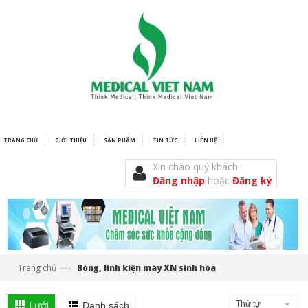
TRANG CHỦ
GIỚI THIỆU
SẢN PHẨM
TIN TỨC
LIÊN HỆ
Xin chào quý khách
Đăng nhập
hoặc
Đăng ký
—›
Trang chủ
Bóng, linh kiện máy XN sinh hóa
Lưới
Thứ tự
Danh sách