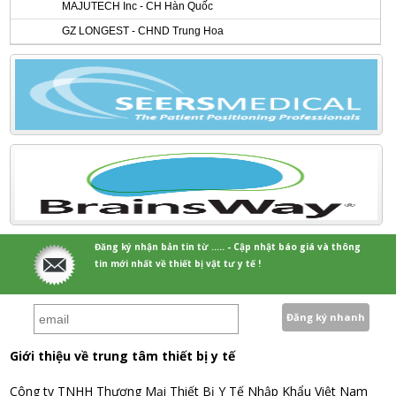
MAJUTECH Inc - CH Hàn Quốc
GZ LONGEST - CHND Trung Hoa
Đăng ký nhận bản tin từ ..... - Cập nhật báo giá và thông
tin mới nhất về thiết bị vật tư y tế !
Giới thiệu về trung tâm thiết bị y tế
Công ty TNHH Thương Mại Thiết Bị Y Tế Nhập Khẩu Việt Nam